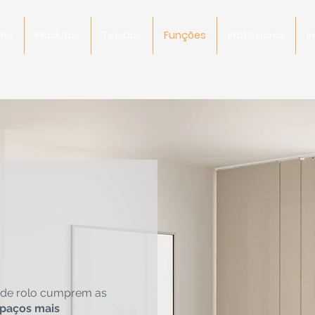
me
Produtos
Tecidos
Funções
Profissional
I
s de rolo cumprem as
spaços mais